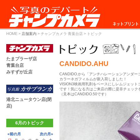
ネットプリント
HOME
>
店舗案内
>
チャンプカメラ 青葉台店
> トピック
たまプラーザ店
CANDIDO.AHU
青葉台店
みすずが丘店
CANDIDO.から「アンチハレーションアンダ
カラーネガフィルムが新入荷しました！
VISION3映画用乳剤をベースにしレムジェッ
です！気になる方はご来店の際に是非チェックを
（見本はCANDIDO.50です）
港北ニュータウン店(閉
店)
6月のトピック
«前の月
次の月»