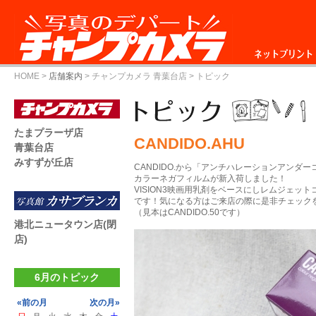
ネットプリント
HOME
>
店舗案内
>
チャンプカメラ 青葉台店
> トピック
たまプラーザ店
CANDIDO.AHU
青葉台店
みすずが丘店
CANDIDO.から「アンチハレーションアンダ
カラーネガフィルムが新入荷しました！
VISION3映画用乳剤をベースにしレムジェッ
です！気になる方はご来店の際に是非チェックを
（見本はCANDIDO.50です）
港北ニュータウン店(閉
店)
6月のトピック
«前の月
次の月»