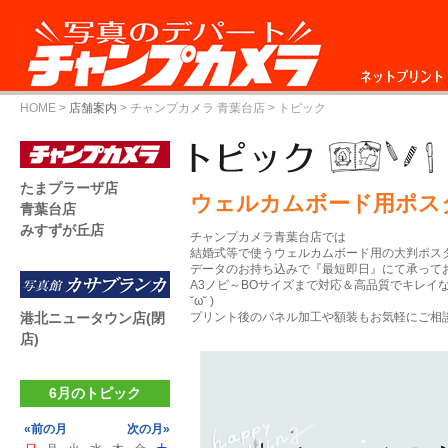
ネットプリント
HOME
>
店舗案内
>
チャンプカメラ 青葉台店
> トピック
たまプラーザ店
ウェルカムボード用ポス
青葉台店
みすずが丘店
チャンプカメラ青葉台店では
結婚式等で使うウェルカムボード用の大判ポス
データのお持ち込みで『最短即日』にて承ってお
A3ノビ～BOサイズまで対応＆高品質でキレイ
˘ω˘ )
港北ニュータウン店(閉
プリント後のパネル加工や額装もお気軽にご相談
店)
6月のトピック
«前の月
次の月»