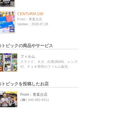
CENTURIA 100
From：青葉台店
Update：2026.07.28
のトピックの商品やサービス
フィルム
スライド、ネガ、白黒(B&W)、レンズ
付、チェキ用等のフィルム販売。
のトピックを投稿したお店
From：青葉台店
(☎) 045-982-8311