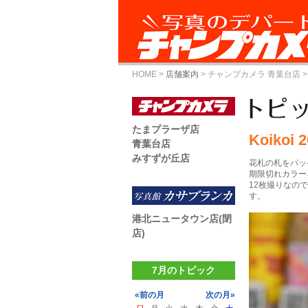
HOME
>
店舗案内
>
チャンプカメラ 青葉台店
>
たまプラーザ店
Koikoi 
青葉台店
みすずが丘店
花札の札をパッ
期限切れカラーネガ
12枚撮りなの
す。
港北ニュータウン店(閉
店)
7月のトピック
«前の月
次の月»