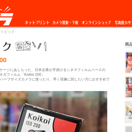
ネットプリント
カメラ買取・下
オンラインショップ
写真館カサ
 トピック
取
商
200
ケージにあしらった、日本企業が手掛けるシネマフィルムベースの
フィルム「Koikoi 200」
でハーフサイズカメラに使ったり、早く現像に回したい方におすすめで