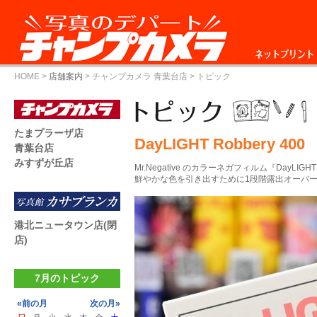
ネットプリント
HOME
>
店舗案内
>
チャンプカメラ 青葉台店
> トピック
たまプラーザ店
DayLIGHT Robbery 400
青葉台店
みすずが丘店
Mr.Negative のカラーネガフィルム『DayLIGHT R
鮮やかな色を引き出すために1段階露出オーバ
港北ニュータウン店(閉
店)
7月のトピック
«前の月
次の月»