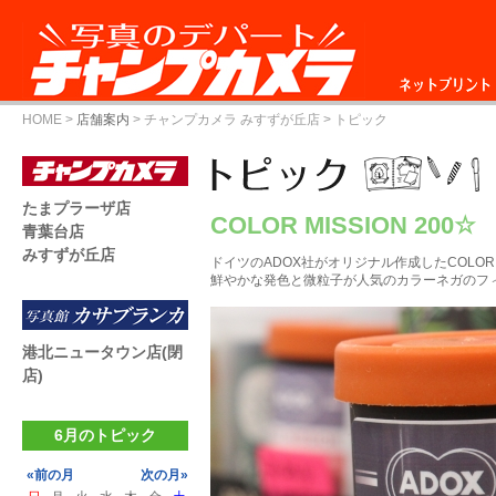
ネットプリント
HOME
>
店舗案内
>
チャンプカメラ みすずが丘店
> トピック
たまプラーザ店
COLOR MISSION 200☆
青葉台店
みすずが丘店
ドイツのADOX社がオリジナル作成したCOLOR MI
鮮やかな発色と微粒子が人気のカラーネガのフィルム
港北ニュータウン店(閉
店)
6月のトピック
«前の月
次の月»