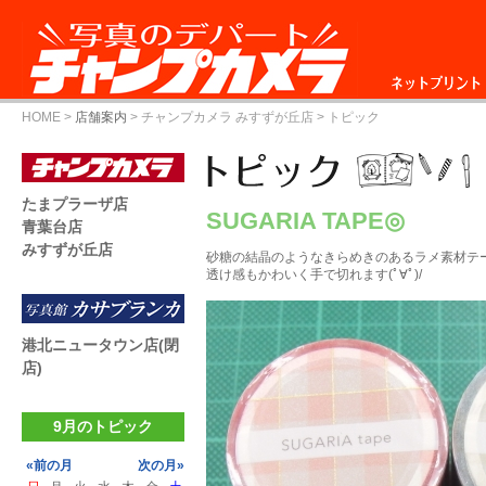
ネットプリント
HOME
>
店舗案内
>
チャンプカメラ みすずが丘店
> トピック
たまプラーザ店
SUGARIA TAPE◎
青葉台店
みすずが丘店
砂糖の結晶のようなきらめきのあるラメ素材テ
透け感もかわいく手で切れます(ﾟ∀ﾟ)/
港北ニュータウン店(閉
店)
9月のトピック
«前の月
次の月»