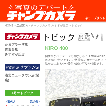
ネットプリント
HOME
>
店舗案内
>
チャンプカメラ みすずが丘店
> トピック
たまプラーザ店
KiRO 400
青葉台店
みすずが丘店
個性的なパッケージでおなじみ『FilmNeverDi
ISO400で使いやすい27枚撮りのカラーネガフ
温かみのあるやや黄色っぽい写りが特徴です。
港北ニュータウン店(閉
店)
4月のトピック
«前の月
次の月»