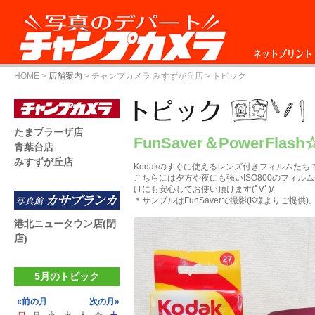
ネットプリント
HOME
>
店舗案内
>
チャンプカメラ みすずが丘店
> トピック
たまプラーザ店
FunSaver＆PowerFlash
青葉台店
みすずが丘店
Kodakのすぐに使えるレンズ付きフィルムたち
こちらには夕方や夜にも強いISO800のフィ
けにも安心してお使い頂けます(ﾟ∀ﾟ)/
＊サンプルはFunSaverで撮影(K様よりご提
港北ニュータウン店(閉
店)
5月のトピック
«前の月
次の月»