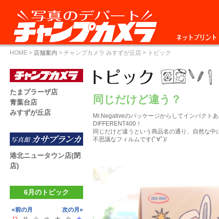
ネットプリント
HOME
>
店舗案内
>
チャンプカメラ みすずが丘店
> トピック
たまプラーザ店
同じだけど違う？
青葉台店
みすずが丘店
Mr.Negativeのパッケージからしてインパクトあ
DIFFERENT400！
同じだけど違うという商品名の通り、自然な中
不思議なフィルムです(ﾟ∀ﾟ)/
港北ニュータウン店(閉
店)
6月のトピック
«前の月
次の月»