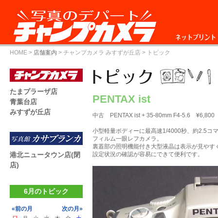
ネットプリント
HOME
>
店舗案内
>
チャンプカメラ みすずが丘店
> トピック
たまプラーザ店
PENTAX ist
青葉台店
みすずが丘店
中古 PENTAX ist + 35-80mm F4-5.6 ¥6,800
小型軽量ボディーに最高速1/4000秒、約2.5
フィルム一眼レフカメラ。
裏蓋部の照明機能付き大型液晶は表示が見やす
港北ニュータウン店(閉
設定状況の確認が容易にできて便利です。
店)
6月のトピック
«前の月
次の月»