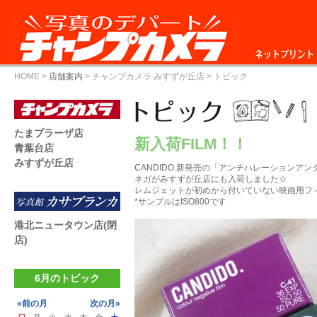
ネットプリント
HOME
>
店舗案内
>
チャンプカメラ みすずが丘店
> トピック
たまプラーザ店
新入荷FILM！！
青葉台店
みすずが丘店
CANDIDO.新発売の「アンチハレーションア
ネガがみすずが丘店にも入荷しました☆
レムジェットが初めから付いていない映画用フィル
*サンプルはISO800です
港北ニュータウン店(閉
店)
6月のトピック
«前の月
次の月»