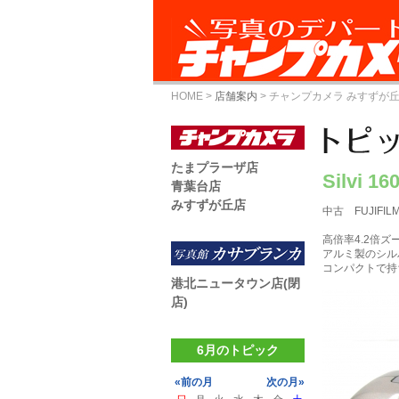
HOME
>
店舗案内
>
チャンプカメラ みすずが
たまプラーザ店
Silvi 16
青葉台店
みすずが丘店
中古 FUJIFILM
高倍率4.2倍
アルミ製のシル
コンパクトで持
港北ニュータウン店(閉
店)
6月のトピック
«前の月
次の月»