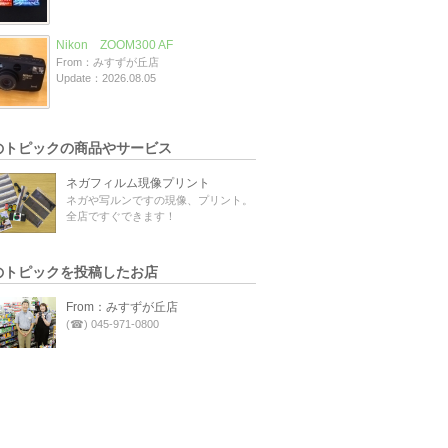
Nikon ZOOM300 AF
From：みすずが丘店
Update：2026.08.05
のトピックの商品やサービス
ネガフィルム現像プリント
ネガや写ルンですの現像、プリント。
全店ですぐできます！
のトピックを投稿したお店
From：みすずが丘店
(☎) 045-971-0800