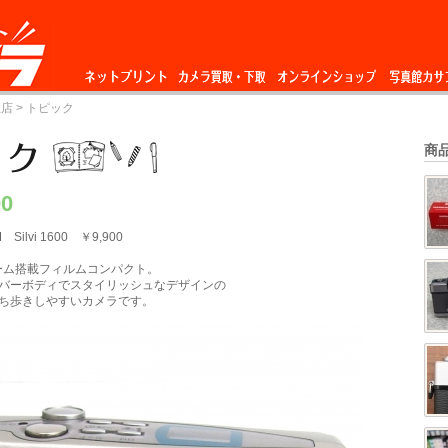
ネットプリント
カメラ買取・下
オンラインショップ
写真館カサ
丘店
> トピック
取
商
00
 Silvi 1600 ￥9,900
ズーム搭載フィルムコンパクト。
バーボディでスタイリッシュなデザインの
ち歩きしやすいカメラです。