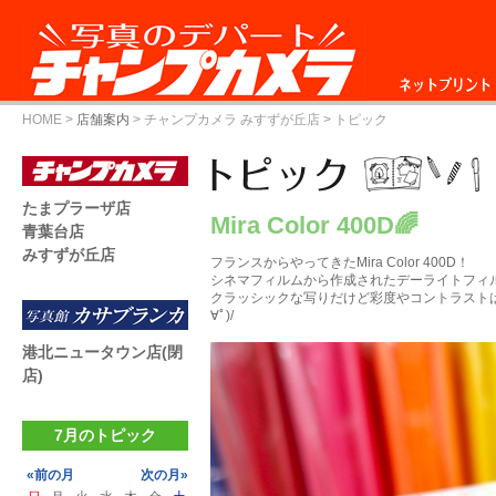
ネットプリント
HOME
>
店舗案内
>
チャンプカメラ みすずが丘店
> トピック
たまプラーザ店
Mira Color 400D🌈
青葉台店
みすずが丘店
フランスからやってきたMira Color 400D！
シネマフィルムから作成されたデーライトフィ
クラッシックな写りだけど彩度やコントラストは
∀ﾟ)/
港北ニュータウン店(閉
店)
7月のトピック
«前の月
次の月»