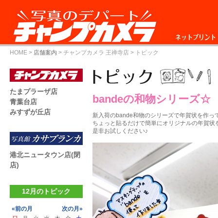
ネットプリント
HOME
>
店舗案内
>
チャンプカメラ 王禅寺店
> トピック
たまプラーザ店
bandeの和物シリーズ☆
青葉台店
みすずが丘店
新入荷のbande和物のシリーズで年賀状を作ってみ
ちょっと貼るだけで簡単にオリジナルの年賀状
是非お試しください♪
港北ニュータウン店(閉
店)
12月のトピック
«前の月
次の月»