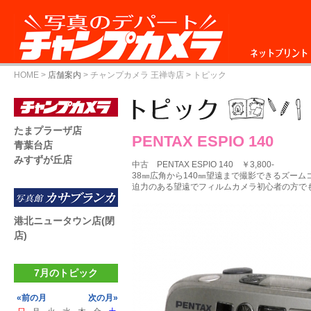
ネットプリント
HOME
>
店舗案内
>
チャンプカメラ 王禅寺店
> トピック
たまプラーザ店
PENTAX ESPIO 140
青葉台店
みすずが丘店
中古 PENTAX ESPIO 140 ￥3,800-
38㎜広角から140㎜望遠まで撮影できるズー
迫力のある望遠でフィルムカメラ初心者の方でも
港北ニュータウン店(閉
店)
7月のトピック
«前の月
次の月»