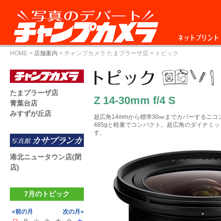
ネットプリント
HOME
>
店舗案内
>
チャンプカメラ たまプラーザ店
> トピック
たまプラーザ店
Z 14-30mm f/4 S
青葉台店
みすずが丘店
超広角14mmから標準30㎜までカバーするニ
485gと軽量でコンパクト。超広角のダイナミ
す。
港北ニュータウン店(閉
店)
7月のトピック
«前の月
次の月»