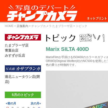
ネットプリント
HOME
>
店舗案内
>
チャンプカメラ たまプラーザ店
> トピック
たまプラーザ店
Marix SILTA 400D
青葉台店
みすずが丘店
MarixFilmが手掛けるISO400のカラーネガフ
ORWO(Original Wolfen)社のNC500を使
色の乗りが特徴的です。
港北ニュータウン店(閉
店)
5月のトピック
«前の月
次の月»