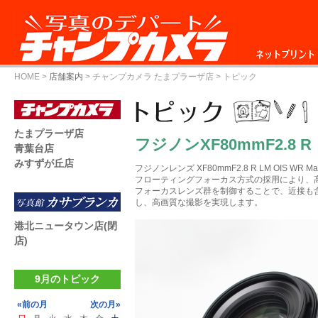
ネットプリント
HOME
>
店舗案内
>
チャンプカメラ たまプラーザ店
> トピック
たまプラーザ店
フジノンXF80mmF2.8 R
青葉台店
みすずが丘店
フジノンレンズ XF80mmF2.8 R LM OIS WR Ma
フローティングフォーカス方式の採用により、
フォーカスレンズ群を制御することで、近接も
し、高画質な撮影を実現します。
港北ニュータウン店(閉
店)
9月のトピック
«前の月
次の月»