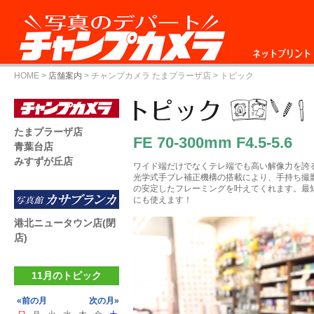
ネットプリント
HOME
>
店舗案内
>
チャンプカメラ たまプラーザ店
> トピック
たまプラーザ店
FE 70-300mm F4.5-5.6
青葉台店
みすずが丘店
ワイド端だけでなくテレ端でも高い解像力を誇
光学式手ブレ補正機構の搭載により、手持ち撮
の安定したフレーミングを叶えてくれます。最短
にも使えます！
港北ニュータウン店(閉
店)
11月のトピック
«前の月
次の月»