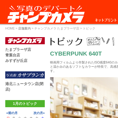
ネットプリント
HOME
>
店舗案内
>
チャンプカメラ たまプラーザ店
> トピック
たまプラーザ店
CYBERPUNK 640T
青葉台店
みすずが丘店
映画用フィルムより作製されたISO感度640
と温かみのあるソフトなカラーが特長で、高感
す。
港北ニュータウン店(閉
店)
1月のトピック
«前の月
次の月»