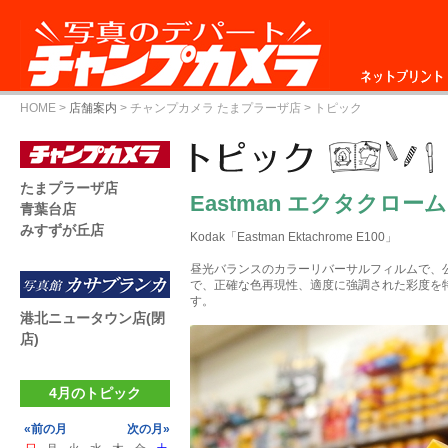
ネットプリント
HOME
>
店舗案内
>
チャンプカメラ たまプラーザ店
> トピック
たまプラーザ店
Eastman エクタクローム
青葉台店
みすずが丘店
Kodak「Eastman Ektachrome E100」
昼光バランスのカラーリバーサルフィルムで、公
で、正確な色再現性、適度に強調された彩度を
す。
港北ニュータウン店(閉
店)
4月のトピック
«前の月
次の月»