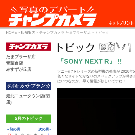
ネットプリント
HOME
>
店舗案内
>
チャンプカメラ たまプラーザ店
> トピック
たまプラーザ店
『SONY NEXT R』 !!
青葉台店
みすずが丘店
ソニーα７Rシリーズの新型機の発表が 2026年5
色々なサイトでかなりのスペックアップが噂さ
はいつなのか、早く情報が欲しいですね！
港北ニュータウン店(閉
店)
5月のトピック
«前の月
次の月»