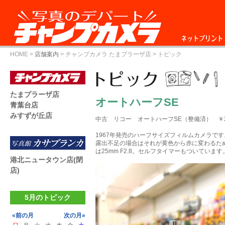
ネットプリント
HOME
>
店舗案内
>
チャンプカメラ たまプラーザ店
> トピック
たまプラーザ店
オートハーフSE
青葉台店
みすずが丘店
中古 リコー オートハーフSE（整備済） ￥22
1967年発売のハーフサイズフィルムカメラで
露出不足の場合はそれが黄色から赤に変わるた
は25mm F2.8。セルフタイマーもついています
港北ニュータウン店(閉
店)
5月のトピック
«前の月
次の月»