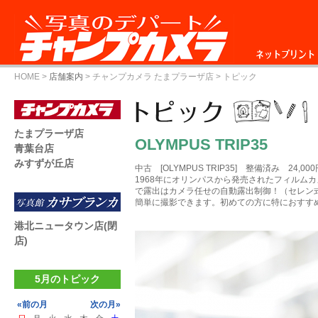
ネットプリント
HOME
>
店舗案内
>
チャンプカメラ たまプラーザ店
> トピック
たまプラーザ店
OLYMPUS TRIP35
青葉台店
みすずが丘店
中古 [OLYMPUS TRIP35] 整備済み 24,000
1968年にオリンパスから発売されたフィルム
で露出はカメラ任せの自動露出制御！（セレン
簡単に撮影できます。初めての方に特におすす
港北ニュータウン店(閉
店)
5月のトピック
«前の月
次の月»