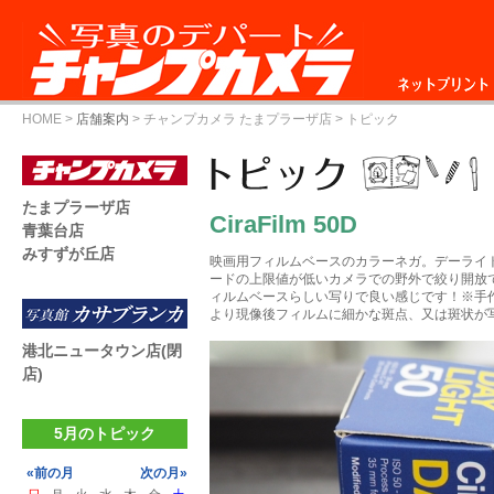
ネットプリント
HOME
>
店舗案内
>
チャンプカメラ たまプラーザ店
> トピック
たまプラーザ店
CiraFilm 50D
青葉台店
みすずが丘店
映画用フィルムベースのカラーネガ。デーライト
ードの上限値が低いカメラでの野外で絞り開放
ィルムベースらしい写りで良い感じです！※手
より現像後フィルムに細かな斑点、又は斑状が
港北ニュータウン店(閉
店)
5月のトピック
«前の月
次の月»