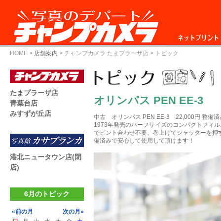
ネットプリント
HOME
>
店舗案内
>
チャンプカメラ たまプラーザ店
> トピック
たまプラーザ店
オリンパス PEN EE-3
青葉台店
みすずが丘店
中古 オリンパス PEN EE-3 22,000円 整備
1973年発売のハーフサイズのコンパクトフィ
でピント合わせ不要、巻上げてシャッターを押
備済みで安心して使用して頂けます！
港北ニュータウン店(閉
店)
6月のトピック
«前の月
次の月»