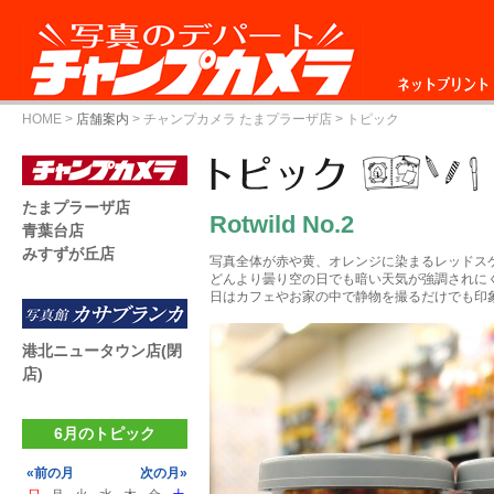
ネットプリント
HOME
>
店舗案内
>
チャンプカメラ たまプラーザ店
> トピック
たまプラーザ店
Rotwild No.2
青葉台店
みすずが丘店
写真全体が赤や黄、オレンジに染まるレッドス
どんより曇り空の日でも暗い天気が強調されに
日はカフェやお家の中で静物を撮るだけでも印
港北ニュータウン店(閉
店)
6月のトピック
«前の月
次の月»