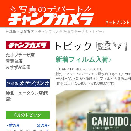
ネットプリント
HOME
>
店舗案内
>
チャンプカメラ たまプラーザ店
> トピック
たまプラーザ店
新着フィルム入荷♪
青葉台店
みすずが丘店
「CANDIDO 400 & 800 AHU」
新たにアンチハレーション層が追加されたCAN
EASTMAN KODAK製映画用フィルムの新製
(作例は上がISO400,下がISO800です)
港北ニュータウン店(閉
店)
6月のトピック
«前の月
次の月»