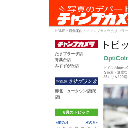
HOME
>
店舗案内
>
チャンプカメラ たまプラ
たまプラーザ店
OptiCol
青葉台店
みすずが丘店
ドイツのInov
な色彩・適度な
35ミリ＆120
港北ニュータウン店(閉
店)
6月のトピック
«前の月
次の月»