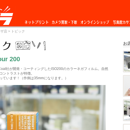
ネットプリント
カメラ買取・下
オンラインショップ
写真館カサ
ーザ店
> トピック
取
お
our 200
isCoat社が開発・コーティングしたISO200のカラーネガフィルム。自然
コントラストが特徴。
揃っています！（作例は35mmになります。）