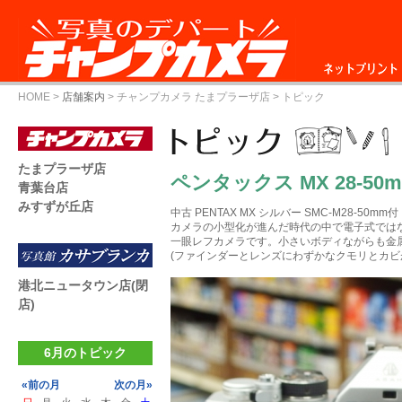
ネットプリント
HOME
>
店舗案内
>
チャンプカメラ たまプラーザ店
> トピック
たまプラーザ店
ペンタックス MX 28-50
青葉台店
みすずが丘店
中古 PENTAX MX シルバー SMC-M28-50mm付 ￥
カメラの小型化が進んだ時代の中で電子式では
一眼レフカメラです。小さいボディながらも金
(ファインダーとレンズにわずかなクモリとカビ
港北ニュータウン店(閉
店)
6月のトピック
«前の月
次の月»