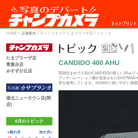
ネットプリント
HOME
>
店舗案内
>
チャンプカメラ たまプラーザ店
> トピック
たまプラーザ店
CANDIDO 400 AHU
青葉台店
みすずが丘店
英国生まれで人気のCANDIDOの新しい35㎜フ
アンチハレーション層が追加されたEASTMAN 
型を使用しています。ISO400と使いやすい感
港北ニュータウン店(閉
店)
6月のトピック
«前の月
次の月»