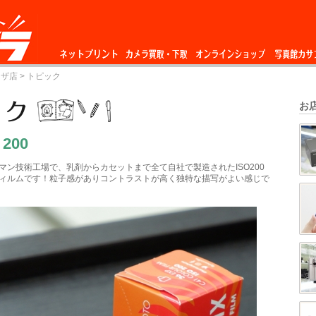
ネットプリント
カメラ買取・下
オンラインショップ
写真館カサ
ーザ店
> トピック
取
お
 200
マン技術工場で、乳剤からカセットまで全て自社で製造されたISO200
ィルムです！粒子感がありコントラストが高く独特な描写がよい感じで