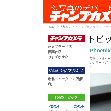
HOME
>
店舗案内
>
チャンプカメラ たまプラ
たまプラーザ店
Phoenix
青葉台店
みすずが丘店
英国にあるハー
のカラーネガフ
す！
港北ニュータウン店(閉
店)
6月のトピック
«前の月
次の月»