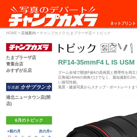
ネットプリント
HOME
>
店舗案内
>
チャンプカメラ たまプラーザ店
> トピック
たまプラーザ店
RF14-35mmF4 L IS USM
青葉台店
みすずが丘店
ズーム全域で開放F値4の高画質と携帯性を両立
広角端14mmの画角だけでなく、最短撮影0.2m
い接写性能。
風景・建築写真からスナップ・ポートレートま
港北ニュータウン店(閉
店)
6月のトピック
«前の月
次の月»