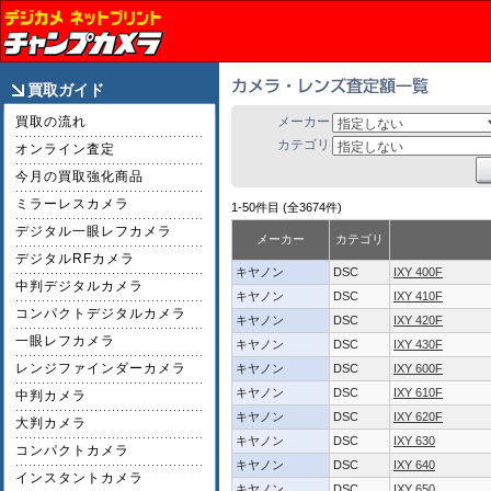
買取ガイド
買取の流れ
メーカー
カテゴリ
オンライン査定
今月の買取強化商品
ミラーレスカメラ
1-50件目 (全3674件)
デジタル一眼レフカメラ
メーカー
カテゴリ
デジタルRFカメラ
キヤノン
DSC
IXY 400F
中判デジタルカメラ
キヤノン
DSC
IXY 410F
コンパクトデジタルカメラ
キヤノン
DSC
IXY 420F
一眼レフカメラ
キヤノン
DSC
IXY 430F
レンジファインダーカメラ
キヤノン
DSC
IXY 600F
キヤノン
DSC
IXY 610F
中判カメラ
キヤノン
DSC
IXY 620F
大判カメラ
キヤノン
DSC
IXY 630
コンパクトカメラ
キヤノン
DSC
IXY 640
インスタントカメラ
キヤノン
DSC
IXY 650