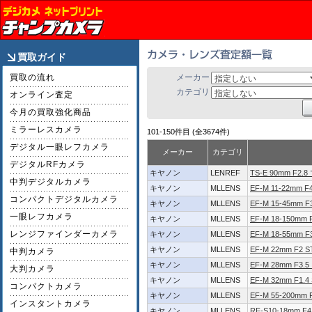
買取ガイド
買取の流れ
メーカー
カテゴリ
オンライン査定
今月の買取強化商品
ミラーレスカメラ
101-150件目 (全3674件)
デジタル一眼レフカメラ
メーカー
カテゴリ
デジタルRFカメラ
キヤノン
LENREF
TS-E 90mm F2.
中判デジタルカメラ
キヤノン
MLLENS
EF-M 11-22mm F4
コンパクトデジタルカメラ
キヤノン
MLLENS
EF-M 15-45mm F3
一眼レフカメラ
キヤノン
MLLENS
EF-M 18-150mm F
レンジファインダーカメラ
キヤノン
MLLENS
EF-M 18-55mm F3
キヤノン
MLLENS
EF-M 22mm F2 
中判カメラ
キヤノン
MLLENS
EF-M 28mm F3.
大判カメラ
キヤノン
MLLENS
EF-M 32mm F1.4
コンパクトカメラ
キヤノン
MLLENS
EF-M 55-200mm F
インスタントカメラ
キヤノン
MLLENS
RF-S10-18mm F4.