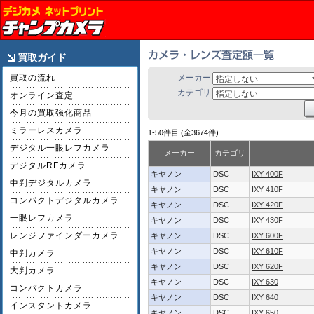
買取ガイド
買取の流れ
メーカー
カテゴリ
オンライン査定
今月の買取強化商品
ミラーレスカメラ
1-50件目 (全3674件)
デジタル一眼レフカメラ
メーカー
カテゴリ
デジタルRFカメラ
キヤノン
DSC
IXY 400F
中判デジタルカメラ
キヤノン
DSC
IXY 410F
コンパクトデジタルカメラ
キヤノン
DSC
IXY 420F
一眼レフカメラ
キヤノン
DSC
IXY 430F
レンジファインダーカメラ
キヤノン
DSC
IXY 600F
キヤノン
DSC
IXY 610F
中判カメラ
キヤノン
DSC
IXY 620F
大判カメラ
キヤノン
DSC
IXY 630
コンパクトカメラ
キヤノン
DSC
IXY 640
インスタントカメラ
キヤノン
DSC
IXY 650