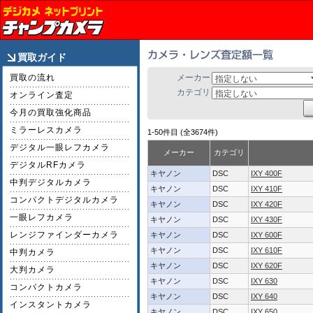
買取ガイド
買取の流れ
メーカー
カテゴリ
オンライン査定
今月の買取強化商品
ミラーレスカメラ
1-50件目 (全3674件)
デジタル一眼レフカメラ
メーカー
カテゴリ
デジタルRFカメラ
キヤノン
DSC
IXY 400F
中判デジタルカメラ
キヤノン
DSC
IXY 410F
コンパクトデジタルカメラ
キヤノン
DSC
IXY 420F
一眼レフカメラ
キヤノン
DSC
IXY 430F
レンジファインダーカメラ
キヤノン
DSC
IXY 600F
キヤノン
DSC
IXY 610F
中判カメラ
キヤノン
DSC
IXY 620F
大判カメラ
キヤノン
DSC
IXY 630
コンパクトカメラ
キヤノン
DSC
IXY 640
インスタントカメラ
キヤノン
DSC
IXY 650