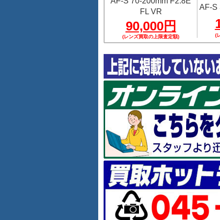
AF-S 70-200mm F2.8E
AF-S 
FL VR
90,000円
(
(レンズ買取の上限査定額)