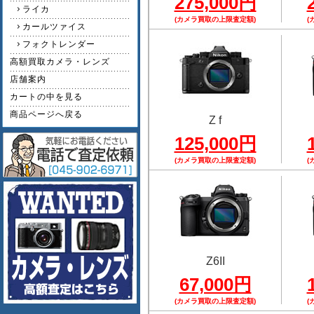
275,000円
ライカ
(カメラ買取の上限査定額)
(
カールツァイス
フォクトレンダー
高額買取カメラ・レンズ
店舗案内
カートの中を見る
商品ページへ戻る
Z f
125,000円
(カメラ買取の上限査定額)
(
Z6II
67,000円
(カメラ買取の上限査定額)
(