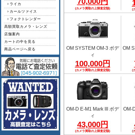
70,000円
ライカ
(カメラ買取の上限査定額)
(
カールツァイス
フォクトレンダー
高額買取カメラ・レンズ
店舗案内
カートの中を見る
OM SYSTEM OM-3 ボデ
OM S
商品ページへ戻る
ィ
100,000円
(カメラ買取の上限査定額)
(
OM-D E-M1 Mark III ボデ
OM-D
ィ
43,000円
(カメラ買取の上限査定額)
(