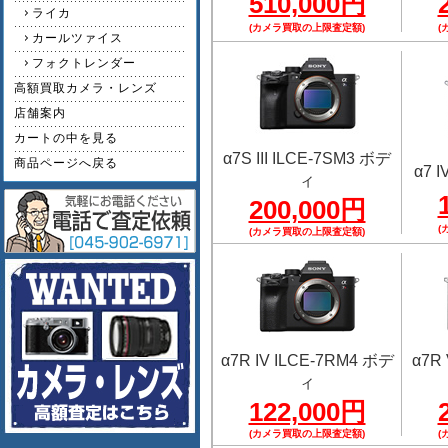
510,000円
ライカ
(カメラ買取の上限査定額)
(
カールツァイス
フォクトレンダー
高額買取カメラ・レンズ
店舗案内
カートの中を見る
α7S III ILCE-7SM3 ボデ
商品ページへ戻る
α7 
ィ
200,000円
(
(カメラ買取の上限査定額)
α7R IV ILCE-7RM4 ボデ
α7R
ィ
122,000円
(カメラ買取の上限査定額)
(