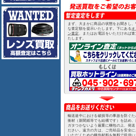
まず、大まかに商品の状態をお聞きし、
な査定額を提示いたします。下にある
オ
ン査定
、またはお電話をいただければ査
たします。
輸送途中における破損等の事故を防ぐた
衝材（新聞紙等でも結構です）を詰め、
ガタつかないよう厳重に梱包の上、発送
ださい。遠方の方は、ご売却品を安全に
いただくための梱包材料を無料で提供い