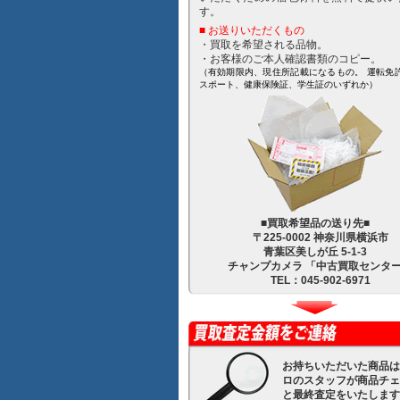
す。
■ お送りいただくもの
・買取を希望される品物。
・お客様のご本人確認書類のコピー。
（有効期限内、現住所記載になるもの。 運転免
スポート、健康保険証、学生証のいずれか）
■買取希望品の送り先■
〒225-0002 神奈川県横浜市
青葉区美しが丘 5-1-3
チャンプカメラ 「中古買取センタ
TEL：045-902-6971
お持ちいただいた商品は
ロのスタッフが商品チェ
と最終査定をいたします