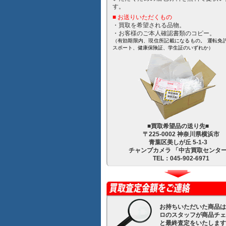
す。
■ お送りいただくもの
・買取を希望される品物。
・お客様のご本人確認書類のコピー。
（有効期限内、現住所記載になるもの。 運転免
スポート、健康保険証、学生証のいずれか）
■買取希望品の送り先■
〒225-0002 神奈川県横浜市
青葉区美しが丘 5-1-3
チャンプカメラ 「中古買取センタ
TEL：045-902-6971
お持ちいただいた商品は
ロのスタッフが商品チェ
と最終査定をいたします