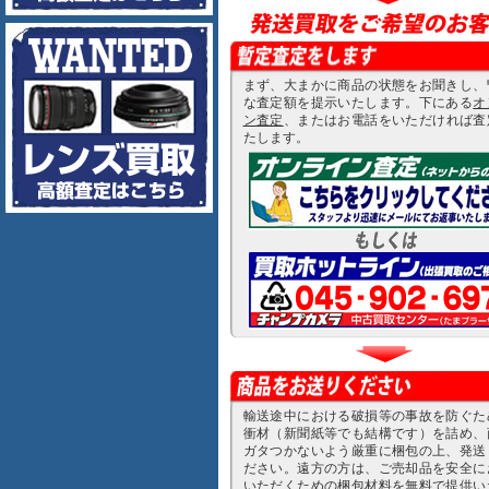
まず、大まかに商品の状態をお聞きし、
な査定額を提示いたします。下にある
オ
ン査定
、またはお電話をいただければ査
たします。
輸送途中における破損等の事故を防ぐた
衝材（新聞紙等でも結構です）を詰め、
ガタつかないよう厳重に梱包の上、発送
ださい。遠方の方は、ご売却品を安全に
いただくための梱包材料を無料で提供い