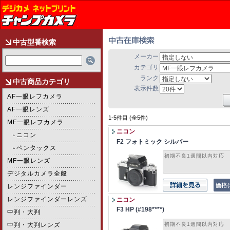
中古型番検索
メーカー
カテゴリ
ランク
中古商品カテゴリ
表示件数
AF一眼レフカメラ
AF一眼レンズ
1-5件目 (全5件)
MF一眼レフカメラ
ニコン
ニコン
F2 フォトミック シルバー
ペンタックス
初期不良1週間以内対応
MF一眼レンズ
デジタルカメラ全般
レンジファインダー
レンジファインダーレンズ
ニコン
F3 HP (#198****)
中判・大判
中判・大判レンズ
初期不良1週間以内対応