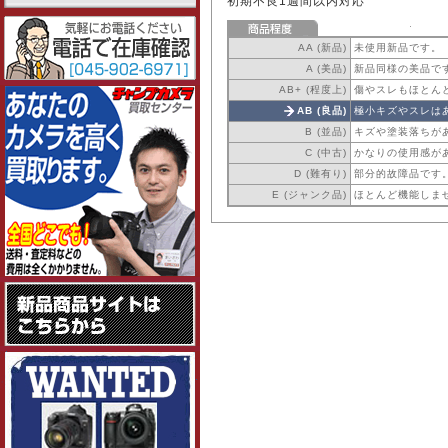
初期不良1週間以内対応
AA (新品)
未使用新品です。
A (美品)
新品同様の美品で
AB+ (程度上)
傷やスレもほとん
AB (良品)
極小キズやスレは
B (並品)
キズや塗装落ちが
C (中古)
かなりの使用感が
D (難有り)
部分的故障品です
E (ジャンク品)
ほとんど機能しま