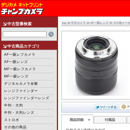
top
≫
中古カメラ
≫
AF一眼レンズ
≫
その他メー
中古型番検索
中古商品カテゴリ
AF一眼レフカメラ
AF一眼レンズ
MF一眼レフカメラ
MF一眼レンズ
デジタルカメラ全般
レンジファインダー
レンジファインダーレンズ
中判・大判
2/2
中判・大判レンズ
ストロボ
その他の商品