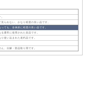
す。
ど見られない、かなり程度の良い品です。
あっても、全体的に程度の良い品です。
ある通常に使用された並品です。
あり使い込まれた老朽品です。
。
せん、分解・部品取り用です。