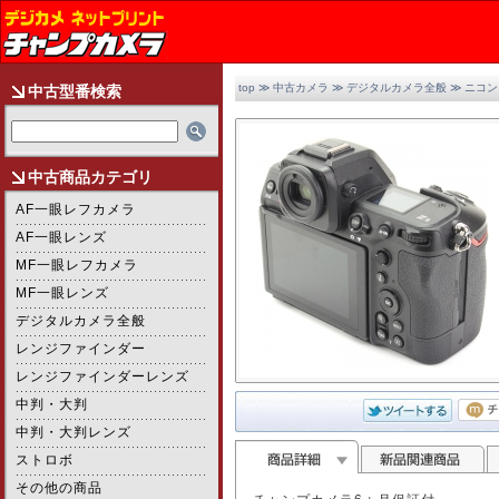
top
≫
中古カメラ
≫
デジタルカメラ全般
≫
ニコン
中古型番検索
中古商品カテゴリ
AF一眼レフカメラ
AF一眼レンズ
MF一眼レフカメラ
MF一眼レンズ
デジタルカメラ全般
レンジファインダー
レンジファインダーレンズ
中判・大判
2/2
中判・大判レンズ
ストロボ
その他の商品