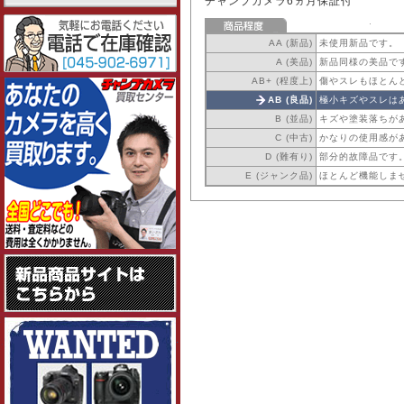
チャンプカメラ6ヵ月保証付
AA (新品)
未使用新品です。
A (美品)
新品同様の美品で
AB+ (程度上)
傷やスレもほとん
AB (良品)
極小キズやスレは
B (並品)
キズや塗装落ちが
C (中古)
かなりの使用感が
D (難有り)
部分的故障品です
E (ジャンク品)
ほとんど機能しま