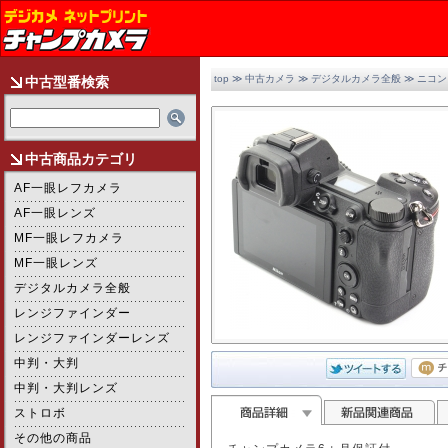
top
≫
中古カメラ
≫
デジタルカメラ全般
≫
ニコン
中古型番検索
中古商品カテゴリ
AF一眼レフカメラ
AF一眼レンズ
MF一眼レフカメラ
MF一眼レンズ
デジタルカメラ全般
レンジファインダー
レンジファインダーレンズ
中判・大判
2/2
中判・大判レンズ
ストロボ
その他の商品