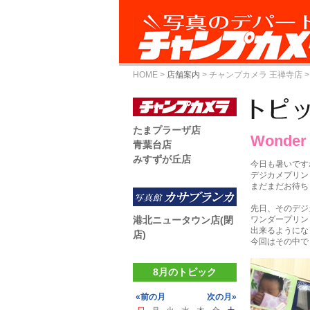
HOME
>
店舗案内
>
チャンプカメラ 王禅寺店
>
たまプラーザ店
Wonder 
青葉台店
みすずが丘店
今日も暑いですね(
デジカメプリン
まだまだお待ち
先日、そのデジ
港北ニュータウン店(閉
ワンダープリン
出来るようにな
店)
今回はその中で
8月のトピック
«前の月
次の月»