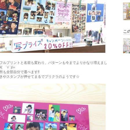
こ
フルプリントと名前も変わり、パターンも今までよりかなり増えまし
¥( ˙▿˙ )/››
所も全部自分で選べます‼︎
きやスタンプが押せてまるでプリクラのようです☆