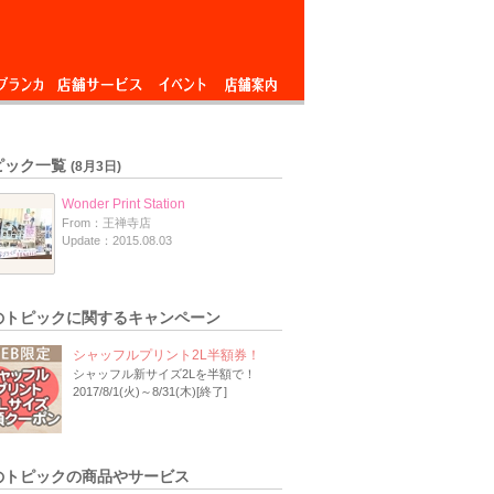
ブランカ
店舗サービス
イベント
店舗案内
ピック一覧
(8月3日)
Wonder Print Station
From：王禅寺店
Update：2015.08.03
のトピックに関するキャンペーン
シャッフルプリント2L半額券！
シャッフル新サイズ2Lを半額で！
2017/8/1(火)～8/31(木)[終了]
のトピックの商品やサービス