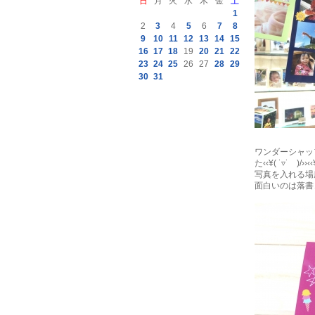
日
月
火
水
木
金
土
1
2
3
4
5
6
7
8
9
10
11
12
13
14
15
16
17
18
19
20
21
22
23
24
25
26
27
28
29
30
31
ワンダーシャッ
た‹‹¥( ˙▿˙ )/››‹‹
写真を入れる場
面白いのは落書