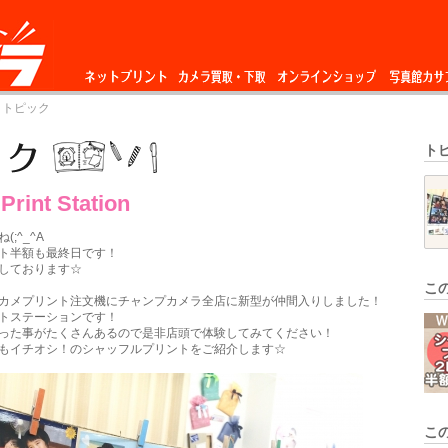
ネットプリント
カメラ買取・下
オンラインショップ
写真館カサ
 トピック
取
ト
Print Station
;^_^A
ト半額も最終日です！
しております☆
こ
カメプリント注文機にチャンプカメラ全店に新型が仲間入りしました！
トステーションです！
った事がたくさんあるので是非店頭で体験してみてください！
もイチオシ！のシャッフルプリントをご紹介します☆
こ