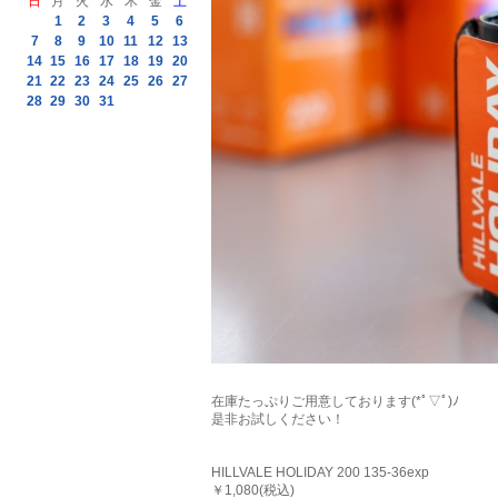
日
月
火
水
木
金
土
1
2
3
4
5
6
7
8
9
10
11
12
13
14
15
16
17
18
19
20
21
22
23
24
25
26
27
28
29
30
31
在庫たっぷりご用意しております(*ﾟ▽ﾟ)ﾉ
是非お試しください！
HILLVALE HOLIDAY 200 135-36exp
￥1,080(税込)