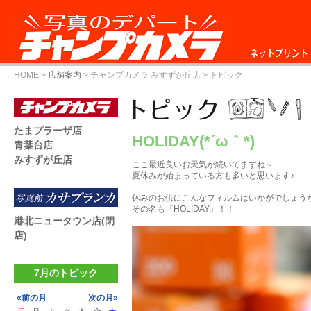
ネットプリント
HOME
>
店舗案内
>
チャンプカメラ みすずが丘店
> トピック
たまプラーザ店
HOLIDAY(*´ω｀*)
青葉台店
みすずが丘店
ここ最近良いお天気が続いてますね～
夏休みが始まっている方も多いと思います♪
休みのお供にこんなフィルムはいかがでしょう
その名も『HOLIDAY』！！
港北ニュータウン店(閉
店)
7月のトピック
«前の月
次の月»