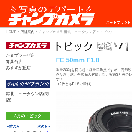
ネットプリント
HOME
>
店舗案内
>
チャンプカメラ 港北ニュータウン店
> トピック
たまプラーザ店
FE 50mm F1.8
青葉台店
みすずが丘店
重量200gを切る超・軽量単焦点ですが、円形
然な溶け感。合焦面の解像も◎。実売3万円の
す！
（2枚ともF1.8で撮影）
港北ニュータウン店(閉
店)
8月のトピック
«前の月
次の月»